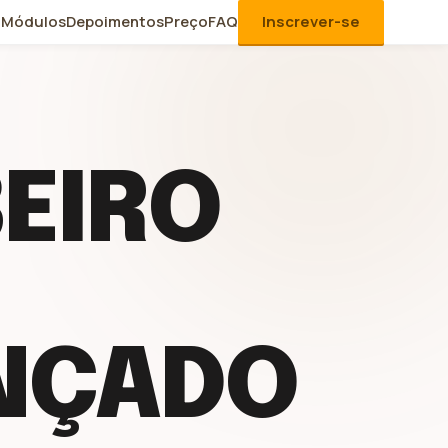
Módulos
Depoimentos
Preço
FAQ
Inscrever-se
EIRO
NÇADO