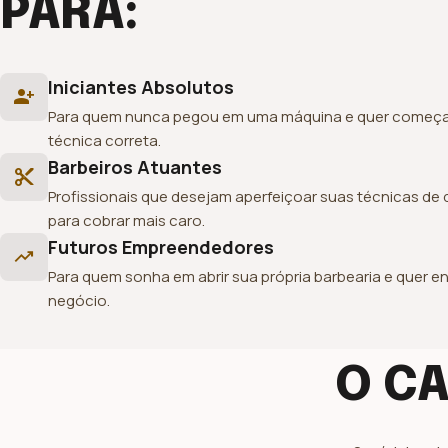
PARA:
Iniciantes Absolutos
person_add
Para quem nunca pegou em uma máquina e quer começa
técnica correta.
Barbeiros Atuantes
content_cut
Profissionais que desejam aperfeiçoar suas técnicas de 
para cobrar mais caro.
Futuros Empreendedores
trending_up
Para quem sonha em abrir sua própria barbearia e quer e
negócio.
O C