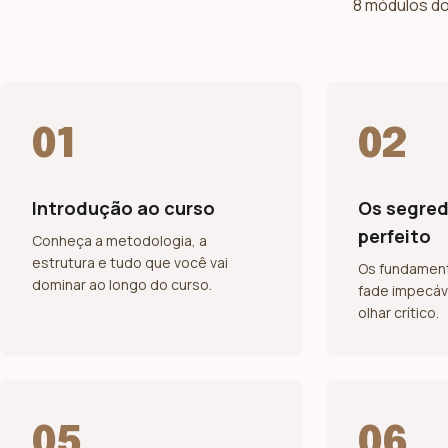
8 módulos do
01
02
Introdução ao curso
Os segre
perfeito
Conheça a metodologia, a
estrutura e tudo que você vai
Os fundament
dominar ao longo do curso.
fade impecáve
olhar crítico.
05
06