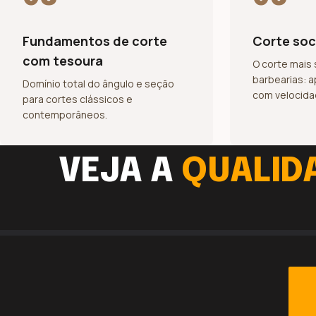
Fundamentos de corte
Corte soc
com tesoura
O corte mais 
barbearias: 
Domínio total do ângulo e seção
com velocida
para cortes clássicos e
contemporâneos.
VEJA A
QUALID