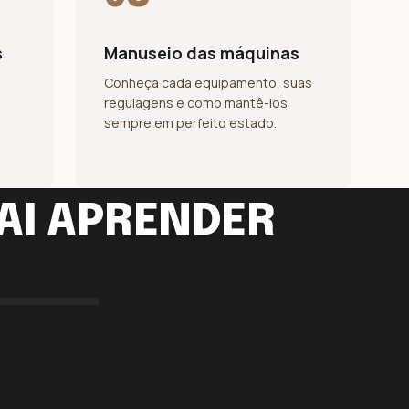
s
Manuseio das máquinas
Conheça cada equipamento, suas
regulagens e como mantê-los
sempre em perfeito estado.
AI APRENDER