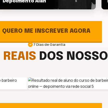
Depoimento Alan
play_arrow
pl
QUERO ME INSCREVER AGORA
verified
7 Dias de Garantia
S
REAIS
DOS NOSSO