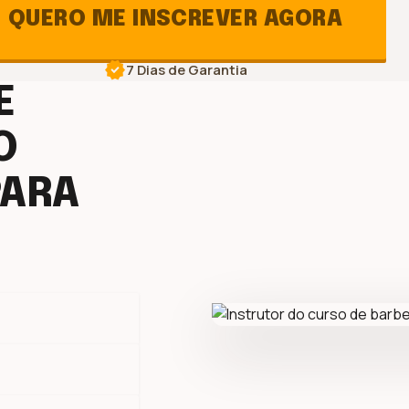
QUERO ME INSCREVER AGORA
verified
7 Dias de Garantia
E
O
ARA