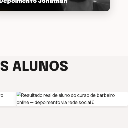
Depoimento Jonathan
ay_arrow
S ALUNOS