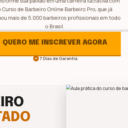
nsforme sua paixão em uma carreira lucrativa com
o Curso de Barbeiro Online Barbeiro Pro, que já
ou mais de 5.000 barbeiros profissionais em todo
o Brasil.
QUERO ME INSCREVER AGORA
verified
7 Dias de Garantia
IRO
TADO