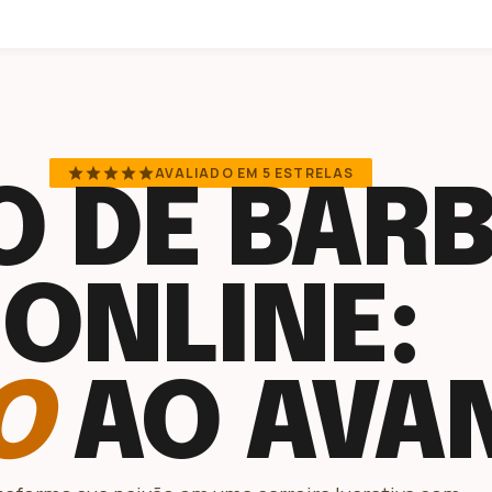
star
star
star
star
star
AVALIADO EM 5 ESTRELAS
 DE BARB
ONLINE:
O
AO AVA